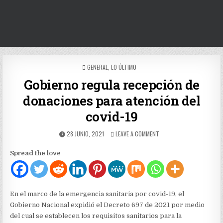
POSTED
GENERAL
,
LO ÚLTIMO
IN
Gobierno regula recepción de
donaciones para atención del
covid-19
PUBLISHED
ON
28 JUNIO, 2021
LEAVE A COMMENT
DATE:
GOBIERNO
REGULA
Spread the love
RECEPCIÓN
DE
DONACIONES
PARA
ATENCIÓN
En el marco de la emergencia sanitaria por covid-19, el
DEL
Gobierno Nacional expidió el Decreto 697 de 2021 por medio
COVID-
del cual se establecen los requisitos sanitarios para la
19