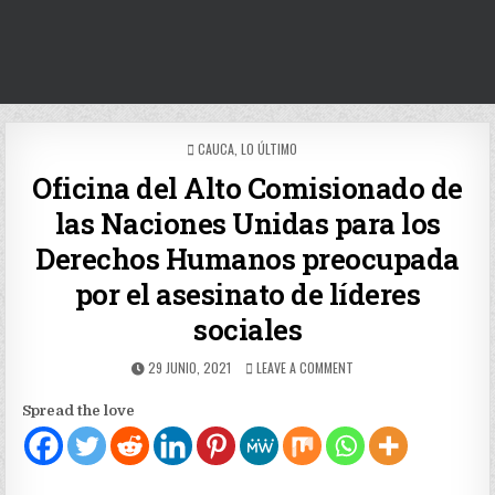
POSTED
CAUCA
,
LO ÚLTIMO
IN
Oficina del Alto Comisionado de
las Naciones Unidas para los
Derechos Humanos preocupada
por el asesinato de líderes
sociales
PUBLISHED
ON
29 JUNIO, 2021
LEAVE A COMMENT
DATE:
OFICINA
DEL
Spread the love
ALTO
COMISIONADO
DE
LAS