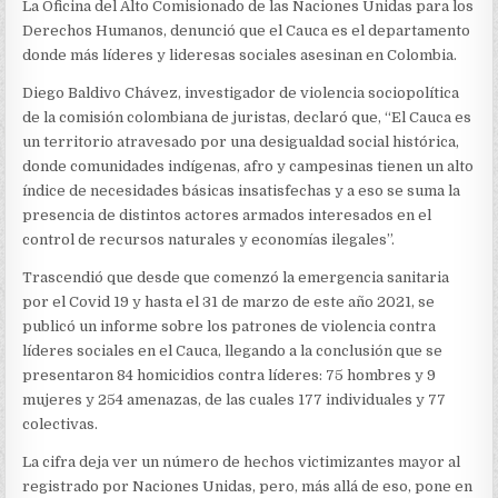
NACIONES
La Oficina del Alto Comisionado de las Naciones Unidas para los
UNIDAS
Derechos Humanos, denunció que el Cauca es el departamento
PARA
donde más líderes y lideresas sociales asesinan en Colombia.
LOS
DERECHOS
Diego Baldivo Chávez, investigador de violencia sociopolítica
HUMANOS
PREOCUPADA
de la comisión colombiana de juristas, declaró que, “El Cauca es
POR
un territorio atravesado por una desigualdad social histórica,
EL
donde comunidades indígenas, afro y campesinas tienen un alto
ASESINATO
índice de necesidades básicas insatisfechas y a eso se suma la
DE
LÍDERES
presencia de distintos actores armados interesados en el
SOCIALES
control de recursos naturales y economías ilegales”.
Trascendió que desde que comenzó la emergencia sanitaria
por el Covid 19 y hasta el 31 de marzo de este año 2021, se
publicó un informe sobre los patrones de violencia contra
líderes sociales en el Cauca, llegando a la conclusión que se
presentaron 84 homicidios contra líderes: 75 hombres y 9
mujeres y 254 amenazas, de las cuales 177 individuales y 77
colectivas.
La cifra deja ver un número de hechos victimizantes mayor al
registrado por Naciones Unidas, pero, más allá de eso, pone en