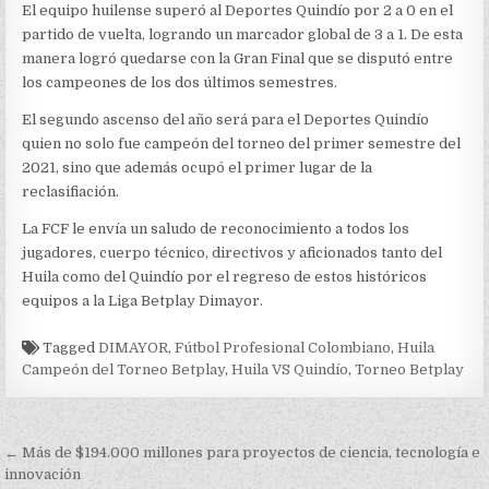
El equipo huilense superó al Deportes Quindío por 2 a 0 en el
partido de vuelta, logrando un marcador global de 3 a 1. De esta
manera logró quedarse con la Gran Final que se disputó entre
los campeones de los dos últimos semestres.
El segundo ascenso del año será para el Deportes Quindío
quien no solo fue campeón del torneo del primer semestre del
2021, sino que además ocupó el primer lugar de la
reclasifiación.
La FCF le envía un saludo de reconocimiento a todos los
jugadores, cuerpo técnico, directivos y aficionados tanto del
Huila como del Quindío por el regreso de estos históricos
equipos a la Liga Betplay Dimayor.
Tagged
DIMAYOR
,
Fútbol Profesional Colombiano
,
Huila
Campeón del Torneo Betplay
,
Huila VS Quindío
,
Torneo Betplay
Navegación
← Más de $194.000 millones para proyectos de ciencia, tecnología e
de
innovación