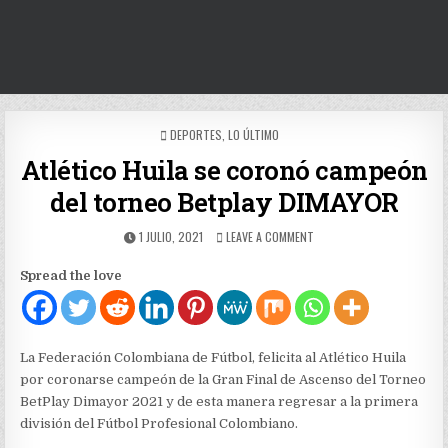
POSTED
DEPORTES
,
LO ÚLTIMO
IN
Atlético Huila se coronó campeón
del torneo Betplay DIMAYOR
PUBLISHED
ON
1 JULIO, 2021
LEAVE A COMMENT
DATE:
ATLÉTICO
HUILA
Spread the love
SE
CORONÓ
CAMPEÓN
DEL
TORNEO
La Federación Colombiana de Fútbol, felicita al Atlético Huila
BETPLAY
por coronarse campeón de la Gran Final de Ascenso del Torneo
DIMAYOR
BetPlay Dimayor 2021 y de esta manera regresar a la primera
división del Fútbol Profesional Colombiano.