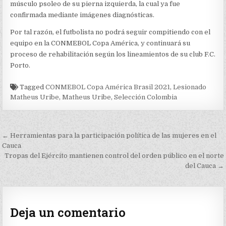
LA
músculo psoleo de su pierna izquierda, la cual ya fue
COPA
confirmada mediante imágenes diagnósticas.
AMÉRICA
Por tal razón, el futbolista no podrá seguir compitiendo con el
equipo en la CONMEBOL Copa América, y continuará su
proceso de rehabilitación según los lineamientos de su club F.C.
Porto.
Tagged
CONMEBOL Copa América Brasil 2021
,
Lesionado
Matheus Uribe
,
Matheus Uribe
,
Selección Colombia
Navegación
← Herramientas para la participación política de las mujeres en el
de
Cauca
Tropas del Ejército mantienen control del orden público en el norte
entradas
del Cauca →
Deja un comentario