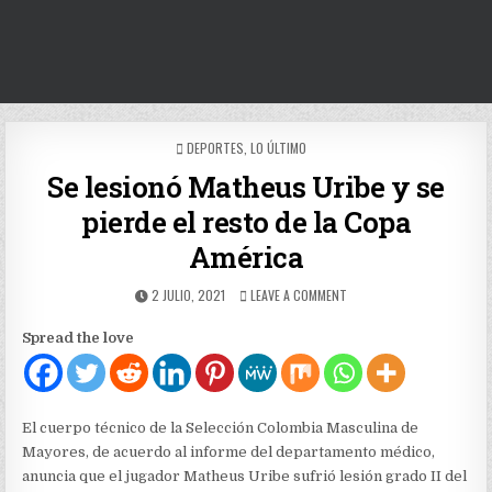
POSTED
DEPORTES
,
LO ÚLTIMO
IN
Se lesionó Matheus Uribe y se
pierde el resto de la Copa
América
PUBLISHED
ON
2 JULIO, 2021
LEAVE A COMMENT
DATE:
SE
LESIONÓ
Spread the love
MATHEUS
URIBE
Y
SE
PIERDE
El cuerpo técnico de la Selección Colombia Masculina de
EL
Mayores, de acuerdo al informe del departamento médico,
RESTO
anuncia que el jugador Matheus Uribe sufrió lesión grado II del
DE