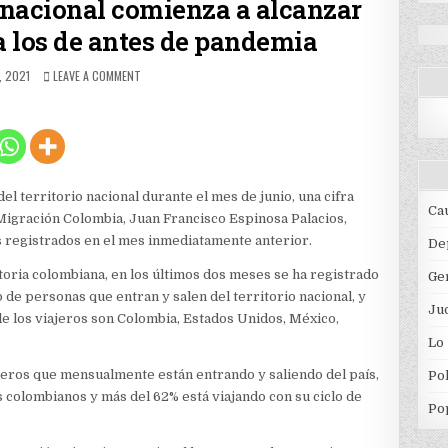
rnacional comienza a alcanzar
a los de antes de pandemia
HED
ON
, 2021
LEAVE A COMMENT
OPERACIÓN
AÉREA
INTERNACIONAL
COMIENZA
A
ALCANZAR
NIVELES
el territorio nacional durante el mes de junio, una cifra
CERCANOS
Ca
Migración Colombia, Juan Francisco Espinosa Palacios,
A
 registrados en el mes inmediatamente anterior.
LOS
De
DE
toria colombiana, en los últimos dos meses se ha registrado
Ge
ANTES
DE
de personas que entran y salen del territorio nacional, y
Jud
PANDEMIA
de los viajeros son Colombia, Estados Unidos, México,
Lo
ajeros que mensualmente están entrando y saliendo del país,
Pol
s colombianos y más del 62% está viajando con su ciclo de
Po