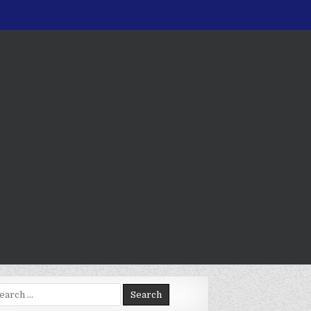
arch
: