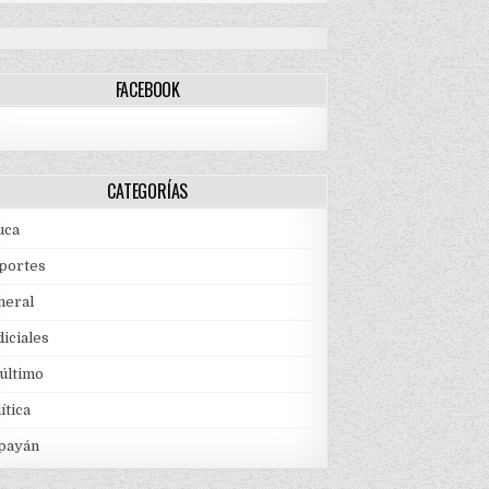
FACEBOOK
CATEGORÍAS
uca
portes
neral
iciales
 último
ítica
payán