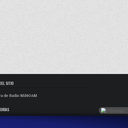
DEL SITIO
ca de Radio Mil40AM
ORÍAS
orías