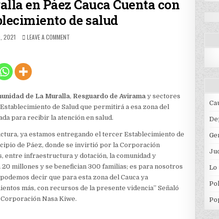
lla en Páez Cauca Cuenta con
lecimiento de salud
HED
ON
O, 2021
LEAVE A COMMENT
COMUNIDAD
DE
LA
MURALLA
EN
PÁEZ
CAUCA
unidad de La Muralla
,
Resguardo de Avirama
y sectores
CUENTA
Ca
n Establecimiento de Salud que permitirá a esa zona del
CON
da para recibir la atención en salud.
NUEVO
De
ESTABLECIMIENTO
ructura, ya estamos entregando el tercer Establecimiento de
Ge
DE
SALUD
cipio de Páez, donde se invirtió por la Corporación
Jud
, entre infraestructura y dotación, la comunidad y
20 millones y se benefician 300 familias; es para nosotros
Lo
s podemos decir que para esta zona del Cauca ya
Pol
ientos más, con recursos de la presente videncia” Señaló
l Corporación Nasa Kiwe.
Po