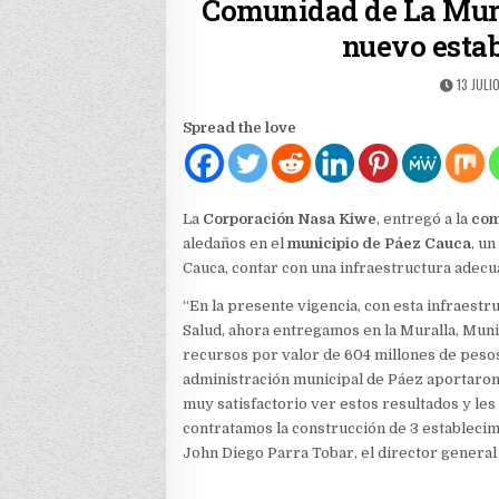
Comunidad de La Mura
nuevo estab
PUBLIS
13 JULI
DATE:
Spread the love
La
Corporación Nasa Kiwe
, entregó a la
com
aledaños en el
municipio de Páez Cauca
, u
Cauca, contar con una infraestructura adecua
“En la presente vigencia, con esta infraest
Salud, ahora entregamos en la Muralla, Muni
recursos por valor de 604 millones de pesos
administración municipal de Páez aportaron 
muy satisfactorio ver estos resultados y le
contratamos la construcción de 3 establecim
John Diego Parra Tobar, el director genera