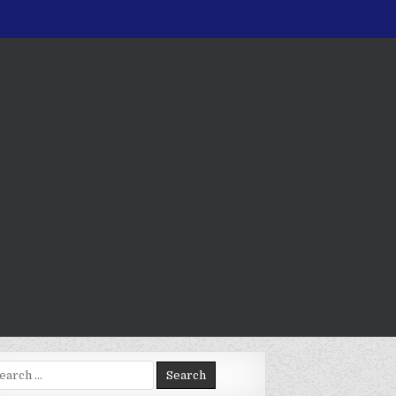
arch
: