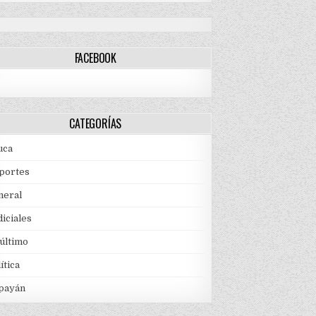
FACEBOOK
CATEGORÍAS
uca
portes
neral
iciales
 último
ítica
payán