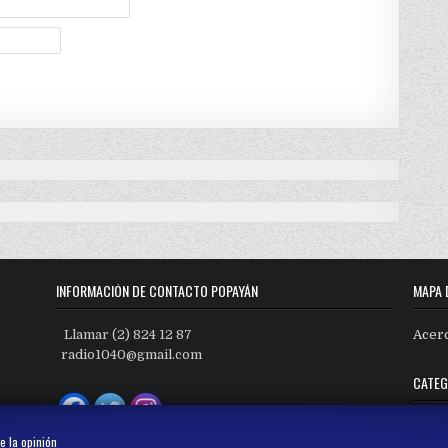
INFORMACIÓN DE CONTACTO POPAYÁN
MAPA 
Llamar (2) 824 12 87
Acer
radio1040@gmail.com
CATEG
Categ
e la opinión