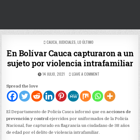
POSTED
CAUCA
,
JUDICIALES
,
LO ÚLTIMO
IN
En Bolívar Cauca capturaron a un
sujeto por violencia intrafamiliar
PUBLISHED
ON
14 JULIO, 2021
LEAVE A COMMENT
DATE:
EN
BOLÍVAR
Spread the love
CAUCA
CAPTURARON
A
UN
SUJETO
El Departamento de Policía Cauca informó que en
acciones de
POR
prevención y control
ejercidos por uniformados de la Policía
VIOLENCIA
Nacional, fue capturado en flagrancia un ciudadano de 38 años
INTRAFAMILIAR
de edad por el delito de violencia intrafamiliar.