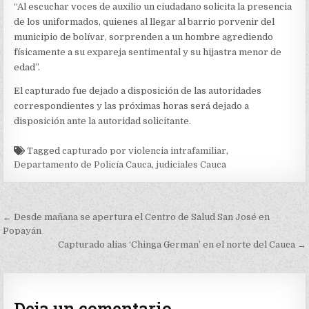
“Al escuchar voces de auxilio un ciudadano solicita la presencia
de los uniformados, quienes al llegar al barrio porvenir del
municipio de bolívar, sorprenden a un hombre agrediendo
físicamente a su expareja sentimental y su hijastra menor de
edad”.
El capturado fue dejado a disposición de las autoridades
correspondientes y las próximas horas será dejado a
disposición ante la autoridad solicitante.
Tagged
capturado por violencia intrafamiliar
,
Departamento de Policía Cauca
,
judiciales Cauca
Navegación
← Desde mañana se apertura el Centro de Salud San José en
de
Popayán
Capturado alias ‘Chinga German’ en el norte del Cauca →
entradas
Deja un comentario