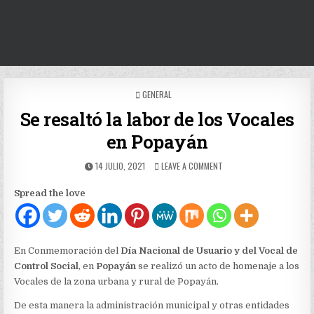
POSTED
GENERAL
IN
Se resaltó la labor de los Vocales
en Popayán
PUBLISHED
ON
14 JULIO, 2021
LEAVE A COMMENT
DATE:
SE
RESALTÓ
Spread the love
LA
LABOR
DE
LOS
VOCALES
En Conmemoración del
Día Nacional de Usuario y del Vocal de
EN
Control Social
, en
Popayán
se realizó un acto de homenaje a los
POPAYÁN
Vocales de la zona urbana y rural de Popayán.
De esta manera la administración municipal y otras entidades