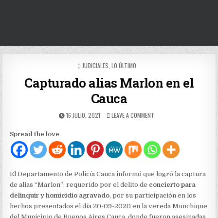
POSTED
JUDICIALES
,
LO ÚLTIMO
IN
Capturado alias Marlon en el
Cauca
PUBLISHED
ON
16 JULIO, 2021
LEAVE A COMMENT
DATE:
CAPTURADO
ALIAS
Spread the love
MARLON
EN
EL
CAUCA
El Departamento de Policía Cauca informó que logró la captura
de alias “Marlon”; requerido por el delito de
concierto para
delinquir y homicidio agravado
, por su participación en los
hechos presentados el día 20-09-2020 en la vereda Munchique
del Municipio de Buenos Aires Cauca, donde fueron asesinadas