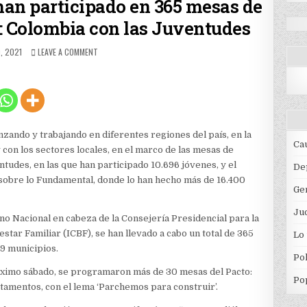
han participado en 365 mesas de
: Colombia con las Juventudes
HED
ON
O, 2021
LEAVE A COMMENT
MÁS
DE
10.600
JÓVENES
HAN
PARTICIPADO
EN
zando y trabajando en diferentes regiones del país, en la
365
Ca
con los sectores locales, en el marco de las mesas de
MESAS
tudes, en las que han participado 10.696 jóvenes, y el
DE
De
ESCUCHA
 sobre lo Fundamental, donde lo han hecho más de 16.400
Ge
ACTIVA
PACTO:
Jud
COLOMBIA
no Nacional en cabeza de la Consejería Presidencial para la
CON
star Familiar (ICBF), se han llevado a cabo un total de 365
Lo
LAS
9 municipios.
JUVENTUDES
Pol
óximo sábado, se programaron más de 30 mesas del Pacto:
Po
tamentos, con el lema ‘Parchemos para construir’.