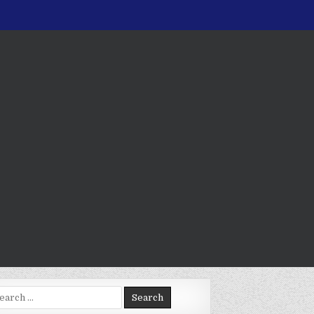
arch
: