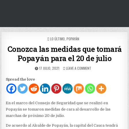
POSTED
LO ÚLTIMO
,
POPAYÁN
IN
Conozca las medidas que tomará
Popayán para el 20 de julio
PUBLISHED
ON
17 JULIO, 2021
LEAVE A COMMENT
DATE:
CONOZCA
LAS
Spread the love
MEDIDAS
QUE
TOMARÁ
POPAYÁN
PARA
En el marco del Consejo de Seguridad que se realizó en
EL
Popayán se tomaron medidas de cara al desarrollo de las
20
marchas de próximo 20 de julio.
DE
JULIO
De acuerdo al Alcalde de Popayán, la capital del Cauca tendrá