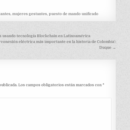
tantes
,
mujeres gestantes
,
puesto de mando unificado
 usando tecnología Blockchain en Latinoamérica
conexión eléctrica más importante en la historia de Colombia’:
Duque →
publicada.
Los campos obligatorios están marcados con
*