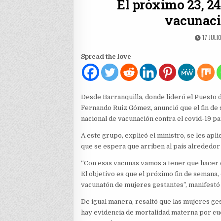
El próximo 23, 24
vacunaci
PUBLIS
17 JULI
DATE:
Spread the love
Desde Barranquilla, donde lideró el Puesto 
Fernando Ruiz Gómez, anunció que el fin de 
nacional de vacunación contra el covid-19 p
A este grupo, explicó el ministro, se les apl
que se espera que arriben al país alrededor 
“Con esas vacunas vamos a tener que hacer 
El objetivo es que el próximo fin de semana, 
vacunatón de mujeres gestantes”, manifest
De igual manera, resaltó que las mujeres g
hay evidencia de mortalidad materna por cue