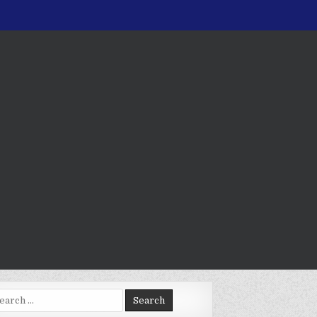
arch
: