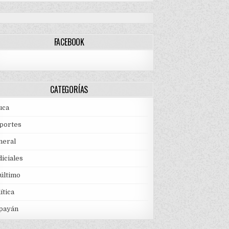
FACEBOOK
CATEGORÍAS
uca
portes
neral
iciales
 último
ítica
payán