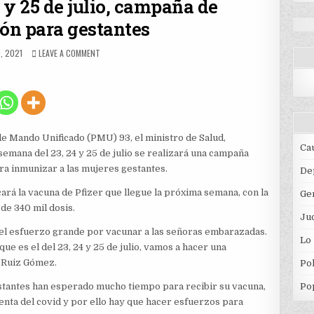
 y 25 de julio, campaña de
ón para gestantes
HED
ON
O, 2021
LEAVE A COMMENT
EL
PRÓXIMO
23,
24
Y
25
DE
de Mando Unificado (PMU) 93, el ministro de Salud,
JULIO,
Ca
semana del 23, 24 y 25 de julio se realizará una campaña
CAMPAÑA
ara inmunizar a las mujeres gestantes.
DE
De
VACUNACIÓN
icará la vacuna de Pfizer que llegue la próxima semana, con la
Ge
PARA
GESTANTES
de 340 mil dosis.
Jud
el esfuerzo grande por vacunar a las señoras embarazadas.
Lo
que es el del 23, 24 y 25 de julio, vamos a hacer una
ó Ruiz Gómez.
Pol
estantes han esperado mucho tiempo para recibir su vacuna,
Po
nta del covid y por ello hay que hacer esfuerzos para