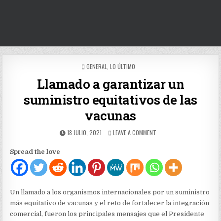
POSTED
GENERAL
,
LO ÚLTIMO
IN
Llamado a garantizar un
suministro equitativos de las
vacunas
PUBLISHED
ON
18 JULIO, 2021
LEAVE A COMMENT
DATE:
LLAMADO
A
Spread the love
GARANTIZAR
UN
SUMINISTRO
EQUITATIVOS
DE
Un llamado a los organismos internacionales por un suministro
LAS
más equitativo de vacunas y el reto de fortalecer la integración
VACUNAS
comercial, fueron los principales mensajes que el Presidente