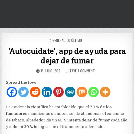
POSTED
GENERAL
,
LO ÚLTIMO
IN
‘Autocuídate’, app de ayuda para
dejar de fumar
PUBLISHED
ON
19 JULIO, 2021
LEAVE A COMMENT
DATE:
‘AUTOCUÍDATE’,
APP
Spread the love
DE
AYUDA
PARA
DEJAR
DE
La evidencia científica ha establecido que el
70 % de los
FUMAR
fumadores
manifiestan su intención de abandonar el consumo
de tabaco; alrededor de un 40 % intenta dejar de fumar cada año
y solo un 30 % lo logra con el tratamiento adecuado.