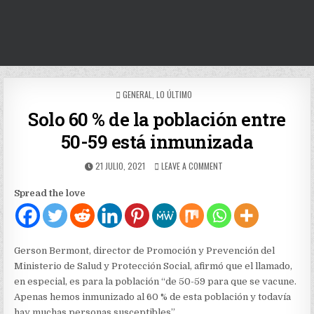
POSTED
GENERAL
,
LO ÚLTIMO
IN
Solo 60 % de la población entre
50-59 está inmunizada
PUBLISHED
ON
21 JULIO, 2021
LEAVE A COMMENT
DATE:
SOLO
60
Spread the love
%
DE
LA
POBLACIÓN
ENTRE
Gerson Bermont, director de Promoción y Prevención del
50-
Ministerio de Salud y Protección Social, afirmó que el llamado,
59
en especial, es para la población “de 50-59 para que se vacune.
ESTÁ
INMUNIZADA
Apenas hemos inmunizado al 60 % de esta población y todavía
hay muchas personas susceptibles”.