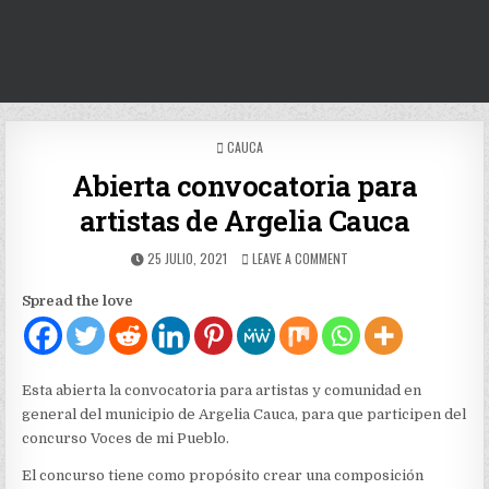
POSTED
CAUCA
IN
Abierta convocatoria para
artistas de Argelia Cauca
PUBLISHED
ON
25 JULIO, 2021
LEAVE A COMMENT
DATE:
ABIERTA
CONVOCATORIA
Spread the love
PARA
ARTISTAS
DE
ARGELIA
CAUCA
Esta abierta la convocatoria para artistas y comunidad en
general del municipio de Argelia Cauca, para que participen del
concurso Voces de mi Pueblo.
El concurso tiene como propósito crear una composición