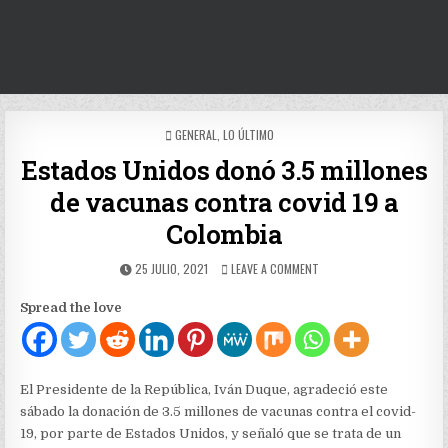
POSTED
GENERAL
,
LO ÚLTIMO
IN
Estados Unidos donó 3.5 millones
de vacunas contra covid 19 a
Colombia
PUBLISHED
ON
25 JULIO, 2021
LEAVE A COMMENT
DATE:
ESTADOS
UNIDOS
Spread the love
DONÓ
3.5
MILLONES
DE
VACUNAS
El Presidente de la República, Iván Duque, agradeció este
CONTRA
sábado la donación de 3.5 millones de vacunas contra el covid-
COVID
19, por parte de Estados Unidos, y señaló que se trata de un
19