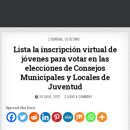
POSTED
GENERAL
,
LO ÚLTIMO
IN
Lista la inscripción virtual de
jóvenes para votar en las
elecciones de Consejos
Municipales y Locales de
Juventud
PUBLISHED
ON
28 JULIO, 2021
LEAVE A COMMENT
DATE:
LISTA
LA
Spread the love
INSCRIPCIÓN
VIRTUAL
DE
JÓVENES