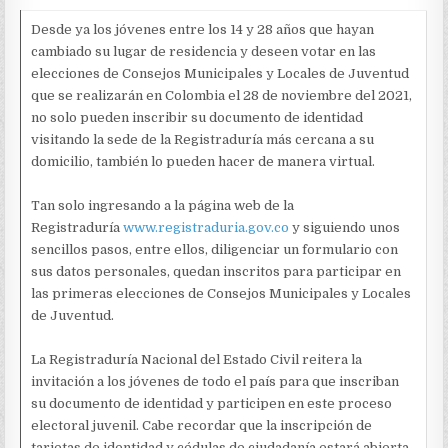
PARA
VOTAR
Desde ya los jóvenes entre los 14 y 28 años que hayan
EN
cambiado su lugar de residencia y deseen votar en las
LAS
ELECCIONES
elecciones de Consejos Municipales y Locales de Juventud
DE
que se realizarán en Colombia el 28 de noviembre del 2021,
CONSEJOS
no solo pueden inscribir su documento de identidad
MUNICIPALES
Y
visitando la sede de la Registraduría más cercana a su
LOCALES
domicilio, también lo pueden hacer de manera virtual.
DE
JUVENTUD
Tan solo ingresando a la página web de la
Registraduría
www.registraduria.gov.co
y siguiendo unos
sencillos pasos, entre ellos, diligenciar un formulario con
sus datos personales, quedan inscritos para participar en
las primeras elecciones de Consejos Municipales y Locales
de Juventud.
La Registraduría Nacional del Estado Civil reitera la
invitación a los jóvenes de todo el país para que inscriban
su documento de identidad y participen en este proceso
electoral juvenil. Cabe recordar que la inscripción de
tarjetas de identidad y cédulas de ciudadanía estará abierta