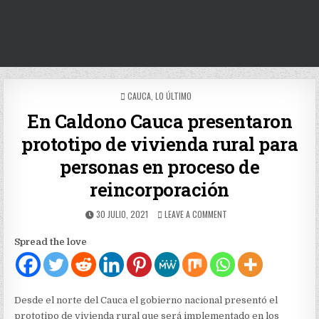
POSTED
CAUCA
,
LO ÚLTIMO
IN
En Caldono Cauca presentaron
prototipo de vivienda rural para
personas en proceso de
reincorporación
PUBLISHED
ON
30 JULIO, 2021
LEAVE A COMMENT
DATE:
EN
CALDONO
Spread the love
CAUCA
PRESENTARON
PROTOTIPO
DE
VIVIENDA
Desde el norte del Cauca el gobierno nacional presentó el
RURAL
prototipo de vivienda rural que será implementado en los