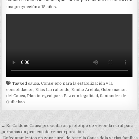
una proyección a 15 años.
Tagged
cauca
,
Consejero para la estabilización y la
consolidación
,
Elías Larrahondo
,
Emilio Archila
,
Gobernación
del Cauca
,
Plan integral para Paz con legalidad
,
Santander de
Quilichao
Navegación
← En Caldono Cauca presentaron prototipo de vivienda rural para
de
personas en proceso de reincorporación
Enfrentamientos en zona rural de Argelia Cauca deja varias familias