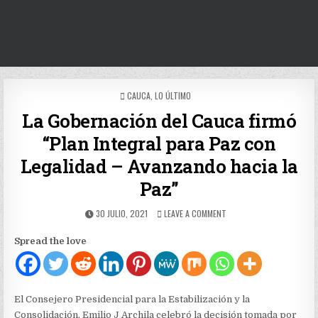
POSTED
CAUCA
,
LO ÚLTIMO
IN
La Gobernación del Cauca firmó
“Plan Integral para Paz con
Legalidad – Avanzando hacia la
Paz”
PUBLISHED
ON
30 JULIO, 2021
LEAVE A COMMENT
DATE:
LA
GOBERNACIÓN
Spread the love
DEL
CAUCA
FIRMÓ
“PLAN
INTEGRAL
El Consejero Presidencial para la Estabilización y la
PARA
Consolidación, Emilio J Archila celebró la decisión tomada por