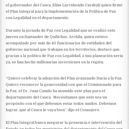
PAZ
el gobernador del Cauca, Elías Larrahondo Carabalí quien firmó
CON
LEGALIDAD
el Plan Integral para la Implementación de la Política de Paz
–
con Legalidad en el departamento.
AVANZANDO
HACIA
Durante la jornada de Paz con Legalidad que se realizó este
LA
PAZ”
jueves en Santander de Quilichao, Archila, quien estuvo
acompañado por más de 40 funcionarios de entidades del
gobierno nacional que trabajan en los territorios, destacó que,
gracias a la política de Paz con Legalidad, a una planeación seria
ya, se han hecho millonarias inversiones en la región.
“Quiero celebrar la adopción del Plan avanzando Hacia a la Paz.
Quiero reconocer la generosidad con que el Comisionado para
la Paz, el Dr. Juan Camilo ha asumido este plan para el
departamento del Cauca. Necesitamos que esto sea un
propósito con el que debemos estar todos unidos. Debemos
lograr, que al Cauca le vaya bien”, dijo el Consejero.
El Plan Integral busca asegurar la presencia e intervención del
Estado en todos los municipios del departamento del Cauca con