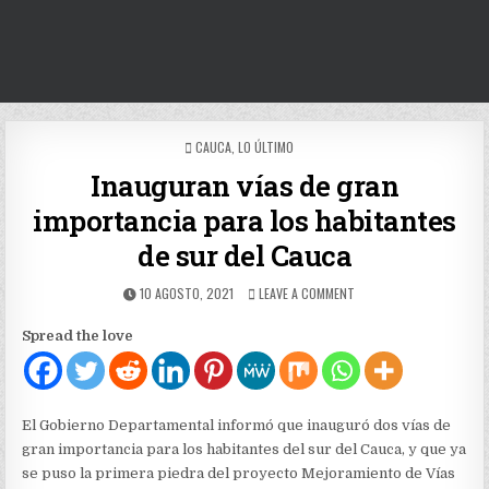
POSTED
CAUCA
,
LO ÚLTIMO
IN
Inauguran vías de gran
importancia para los habitantes
de sur del Cauca
PUBLISHED
ON
10 AGOSTO, 2021
LEAVE A COMMENT
DATE:
INAUGURAN
VÍAS
Spread the love
DE
GRAN
IMPORTANCIA
PARA
LOS
El Gobierno Departamental informó que inauguró dos vías de
HABITANTES
gran importancia para los habitantes del sur del Cauca, y que ya
DE
se puso la primera piedra del proyecto Mejoramiento de Vías
SUR