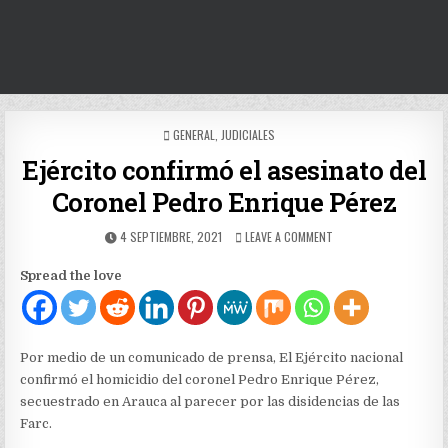
POSTED
GENERAL
,
JUDICIALES
IN
Ejército confirmó el asesinato del
Coronel Pedro Enrique Pérez
PUBLISHED
ON
4 SEPTIEMBRE, 2021
LEAVE A COMMENT
DATE:
EJÉRCITO
CONFIRMÓ
Spread the love
EL
ASESINATO
DEL
CORONEL
PEDRO
Por medio de un comunicado de prensa, El Ejército nacional
ENRIQUE
confirmó el homicidio del coronel Pedro Enrique Pérez,
PÉREZ
secuestrado en Arauca al parecer por las disidencias de las
Farc.