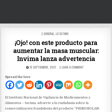
POSTED
GENERAL
,
LO ÚLTIMO
IN
¡Ojo! con este producto para
aumentar la masa muscular:
Invima lanza advertencia
PUBLISHED
ON
15 SEPTIEMBRE, 2021
LEAVE A COMMENT
DATE:
¡OJO!
CON
Spread the love
ESTE
PRODUCTO
PARA
AUMENTAR
LA
El Instituto Nacional de Vigilancia de Medicamentos y
MASA
Alimentos – Invima, advierte a la ciudadanía sobre la
MUSCULAR:
comercialización fraudulenta del producto “PRIMOBOLAN-
INVIMA