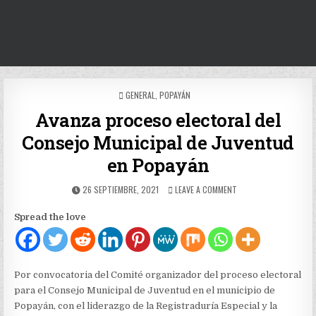
POSTED
GENERAL
,
POPAYÁN
IN
Avanza proceso electoral del
Consejo Municipal de Juventud
en Popayán
PUBLISHED
ON
26 SEPTIEMBRE, 2021
LEAVE A COMMENT
DATE:
AVANZA
PROCESO
Spread the love
ELECTORAL
DEL
CONSEJO
MUNICIPAL
DE
Por convocatoria del Comité organizador del proceso electoral
JUVENTUD
para el Consejo Municipal de Juventud en el municipio de
EN
Popayán, con el liderazgo de la Registraduría Especial y la
POPAYÁN