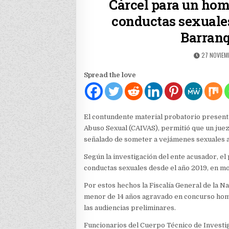
Cárcel para un hom
conductas sexuales
Barranq
PUBLISHE
27 NOVIEM
DATE:
Spread the love
El contundente material probatorio presenta
Abuso Sexual (CAIVAS), permitió que un juez 
señalado de someter a vejámenes sexuales a 
Según la investigación del ente acusador, e
conductas sexuales desde el año 2019, en m
Por estos hechos la Fiscalía General de la N
menor de 14 años agravado en concurso homo
las audiencias preliminares.
Funcionarios del Cuerpo Técnico de Investig