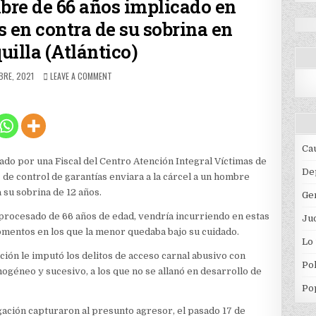
bre de 66 años implicado en
 en contra de su sobrina en
uilla (Atlántico)
D
ON
BRE, 2021
LEAVE A COMMENT
CÁRCEL
PARA
UN
HOMBRE
DE
66
Ca
AÑOS
do por una Fiscal del Centro Atención Integral Víctimas de
IMPLICADO
De
de control de garantías enviara a la cárcel a un hombre
EN
su sobrina de 12 años.
CONDUCTAS
Ge
SEXUALES
l procesado de 66 años de edad, vendría incurriendo en estas
EN
Jud
CONTRA
omentos en los que la menor quedaba bajo su cuidado.
Lo
DE
SU
ación le imputó los delitos de acceso carnal abusivo con
Pol
SOBRINA
géneo y sucesivo, a los que no se allanó en desarrollo de
EN
Po
BARRANQUILLA
(ATLÁNTICO)
ación capturaron al presunto agresor, el pasado 17 de