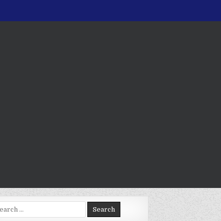
arch
: