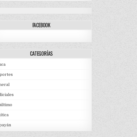
FACEBOOK
CATEGORÍAS
uca
portes
neral
iciales
 último
ítica
payán