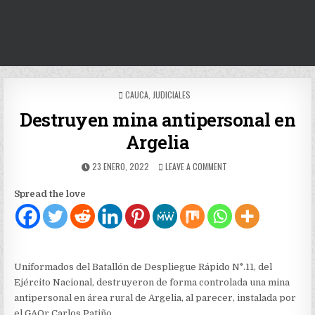
POSTED
CAUCA
,
JUDICIALES
IN
Destruyen mina antipersonal en
Argelia
PUBLISHED
ON
23 ENERO, 2022
LEAVE A COMMENT
DATE:
DESTRUYEN
MINA
Spread the love
ANTIPERSONAL
EN
ARGELIA
Uniformados del Batallón de Despliegue Rápido N°.11, del
Ejército Nacional, destruyeron de forma controlada una mina
antipersonal en área rural de Argelia, al parecer, instalada por
el GAOr Carlos Patiño.