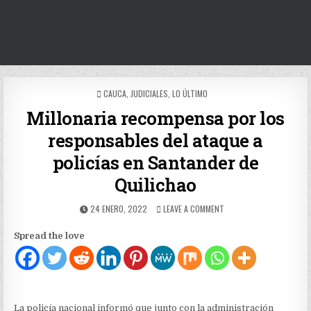
POSTED
CAUCA
,
JUDICIALES
,
LO ÚLTIMO
IN
Millonaria recompensa por los
responsables del ataque a
policías en Santander de
Quilichao
PUBLISHED
ON
24 ENERO, 2022
LEAVE A COMMENT
DATE:
MILLONARIA
RECOMPENSA
Spread the love
POR
LOS
RESPONSABLES
DEL
ATAQUE
A
La policía nacional informó que junto con la administración