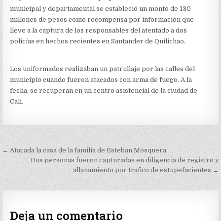
POLICÍAS
municipal y departamental se estableció un monto de 130
EN
SANTANDER
millones de pesos como recompensa por información que
DE
lleve a la captura de los responsables del atentado a dos
QUILICHAO
policías en hechos recientes en Santander de Quilichao.
Los uniformados realizaban un patrullaje por las calles del
municipio cuando fueron atacados con arma de fuego. A la
fecha, se recuperan en un centro asistencial de la ciudad de
Cali.
Navegación
← Atacada la casa de la familia de Esteban Mosquera
de
Dos personas fueron capturadas en diligencia de registro y
allanamiento por trafico de estupefacientes →
entradas
Deja un comentario