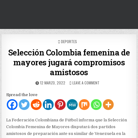
POSTED
DEPORTES
IN
Selección Colombia femenina de
mayores jugará compromisos
amistosos
PUBLISHED
ON
12 MARZO, 2022
LEAVE A COMMENT
DATE:
SELECCIÓN
COLOMBIA
Spread the love
FEMENINA
DE
MAYORES
JUGARÁ
COMPROMISOS
La Federación Colombiana de Fútbol informa que la Selección
AMISTOSOS
Colombia Femenina de Mayores disputará dos partidos
amistosos de preparación ante su similar de Venezuela en la