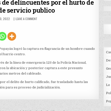
 de delincuentes por el hurto de
de servicio publico
ED
ON
O, 2022
LEAVE A COMMENT
CONTINÚAN
LAS
CAPTURAS
DE
DELINCUENTES
POR
EL
e Popayán logró la captura en flagrancia de un hombre cuando
HURTO
Ca
l barrio centro.
DE
CABLEADO
De
s de la línea de emergencia 123 de la Policía Nacional,
DE
 con la ubicación y posterior captura a este presunto
Ge
SERVICIO
PUBLICO
varios metros del cableado.
Jud
r el delito de hurto calificado, fue trasladado hasta las
Lo
ción para su proceso de judicialización.
Pol
Po