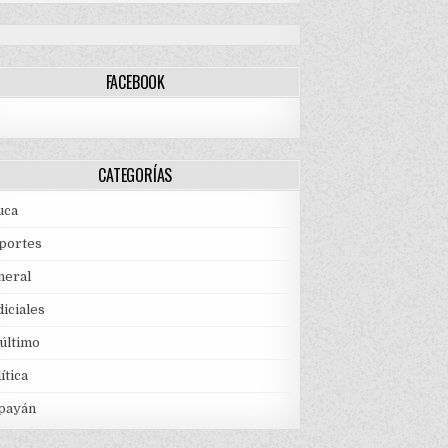
FACEBOOK
CATEGORÍAS
uca
portes
neral
iciales
 último
ítica
payán