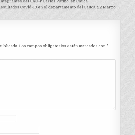
integrantes del GAO-r Carlos Patiño, en Cauca
esultados Covid-19 en el departamento del Cauca: 22 Marzo →
publicada.
Los campos obligatorios están marcados con
*