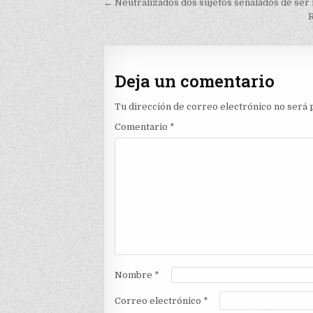
Navegación
← Neutralizados dos sujetos señalados de ser 
de
R
entradas
Deja un comentario
Tu dirección de correo electrónico no será 
Comentario
*
Nombre
*
Correo electrónico
*