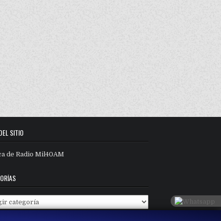
DEL SITIO
ca de Radio Mil40AM
ORÍAS
orías