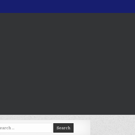
arch
: