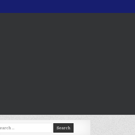
arch
: