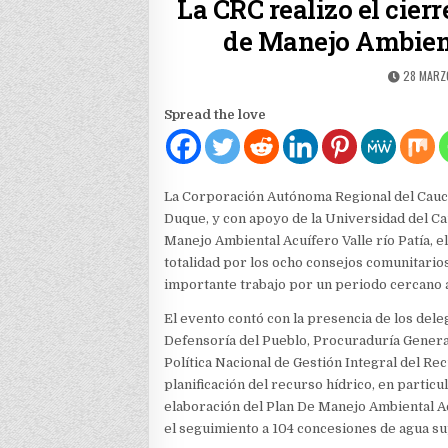
La CRC realizo el cierr
de Manejo Ambient
PUBLISH
28 MARZ
DATE:
Spread the love
La Corporación Autónoma Regional del Cauca
Duque, y con apoyo de la Universidad del Cau
Manejo Ambiental Acuífero Valle río Patía, e
totalidad por los ocho consejos comunitarios 
importante trabajo por un periodo cercano a
El evento contó con la presencia de los dele
Defensoría del Pueblo, Procuraduría General
Política Nacional de Gestión Integral del Re
planificación del recurso hídrico, en particul
elaboración del Plan De Manejo Ambiental Ac
el seguimiento a 104 concesiones de agua su