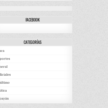
FACEBOOK
CATEGORÍAS
uca
portes
neral
iciales
 último
ítica
payán