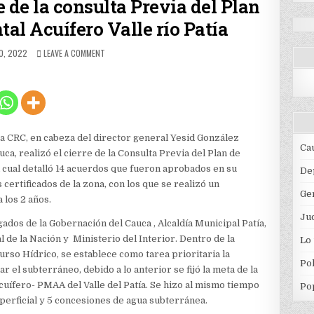
e de la consulta Previa del Plan
al Acuífero Valle río Patía
ED
ON
O, 2022
LEAVE A COMMENT
LA
CRC
REALIZO
EL
CIERRE
DE
LA
 CRC, en cabeza del director general Yesid González
CONSULTA
Ca
ca, realizó el cierre de la Consulta Previa del Plan de
PREVIA
l cual detalló 14 acuerdos que fueron aprobados en su
DEL
De
PLAN
certificados de la zona, con los que se realizó un
Ge
DE
 los 2 años.
MANEJO
Jud
AMBIENTAL
gados de la Gobernación del Cauca , Alcaldía Municipal Patía,
ACUÍFERO
 de la Nación y Ministerio del Interior. Dentro de la
Lo
VALLE
curso Hídrico, se establece como tarea prioritaria la
RÍO
Pol
PATÍA
ar el subterráneo, debido a lo anterior se fijó la meta de la
uífero- PMAA del Valle del Patía. Se hizo al mismo tiempo
Po
perficial y 5 concesiones de agua subterránea.