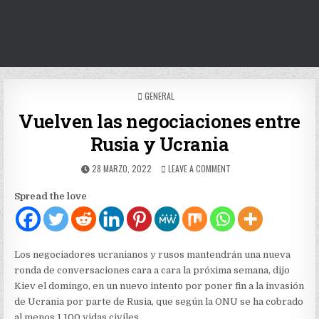
POSTED
GENERAL
IN
Vuelven las negociaciones entre
Rusia y Ucrania
PUBLISHED
ON
28 MARZO, 2022
LEAVE A COMMENT
DATE:
VUELVEN
LAS
Spread the love
NEGOCIACIONES
ENTRE
RUSIA
Y
UCRANIA
Los negociadores ucranianos y rusos mantendrán una nueva
ronda de conversaciones cara a cara la próxima semana, dijo
Kiev el domingo, en un nuevo intento por poner fin a la invasión
de Ucrania por parte de Rusia, que según la ONU se ha cobrado
al menos 1.100 vidas civiles.