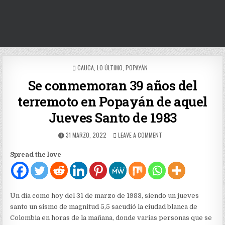
POSTED
CAUCA
,
LO ÚLTIMO
,
POPAYÁN
IN
Se conmemoran 39 años del
terremoto en Popayán de aquel
Jueves Santo de 1983
PUBLISHED
ON
31 MARZO, 2022
LEAVE A COMMENT
DATE:
SE
CONMEMORAN
Spread the love
39
AÑOS
DEL
TERREMOTO
EN
Un día como hoy del 31 de marzo de 1983, siendo un jueves
POPAYÁN
santo un sismo de magnitud 5,5 sacudió la ciudad blanca de
DE
Colombia en horas de la mañana, donde varias personas que se
AQUEL