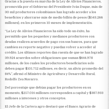
MÁS
Gracias a la puesta en marcha de la Ley de Alivios Financieros,
DE
promovida por el Gobierno del Presidente Iván Duque, más de
MEDIO
30 mil productores colombianos han logrado acceder a los
BILLÓN
DE
beneficios y ahorrarse más de medio billón de pesos ($543.266
PESOS
millones), en los primeros 10 meses de implementación.
CON
LEY
“La Ley de Alivios Financieros ha sido todo un éxito, ha
DE
permitido que los pequeños y medianos productores con
ALIVIOS
deudas realicen acuerdos de pago con sus bancos, para que
FINANCIEROS
PROMOVIDA
cambien su reporte negativo y puedan volver a acceder al
POR
crédito. Los últimos reportes dan cuenta de que se han logrado
EL
39.924 acuerdos sobre obligaciones que suman $644.978
PRESIDENTE
DUQUE
millones, de los cuales los productores beneficiarios solo
deben pagar $101.712 millones, es decir, un alivio promedio del
84%”, afirmó el Ministro de Agricultura y Desarrollo Rural,
Rodolfo Zea Navarro.
Del porcentaje que debían pagar los productores en su
momento, $257.014 millones corresponden a capital y $387.933
millones a intereses y otros conceptos.
El Jefe de la Cartera agro destacó que el Banco Agrario de