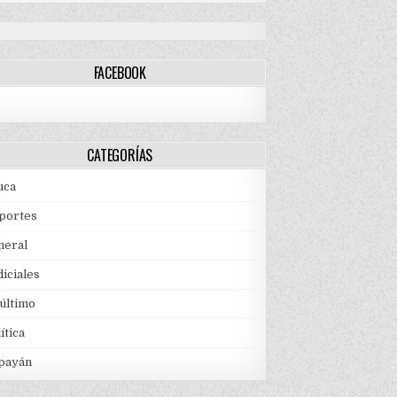
FACEBOOK
CATEGORÍAS
uca
portes
neral
iciales
 último
ítica
payán