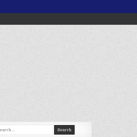
arch
: