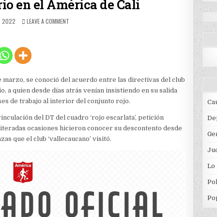
rio en el América de Cali
HED
ON
, 2022
LEAVE A COMMENT
FIN
A
LA
ERA
OSORIO
EN
EL
e marzo, se conoció del acuerdo entre las directivas del club
AMÉRICA
o, a quien desde días atrás venían insistiendo en su salida
DE
s de trabajo al interior del conjunto rojo.
Ca
CALI
inculación del DT del cuadro ‘rojo escarlata’, petición
De
reiteradas ocasiones hicieron conocer su descontento desde
Ge
zas que el club ‘vallecaucano’ visitó.
Jud
Lo
Pol
Po