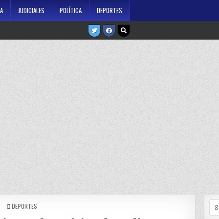
A
JUDICIALES
POLÍTICA
DEPORTES
Se
POSTED
DEPORTES
IN
for