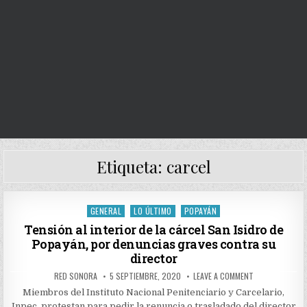
Etiqueta:
carcel
GENERAL
LO ÚLTIMO
POPAYÁN
Posted
in
Tensión al interior de la cárcel San Isidro de
Popayán, por denuncias graves contra su
director
AUTHOR:
PUBLISHED
ON
RED SONORA
5 SEPTIEMBRE, 2020
LEAVE A COMMENT
DATE:
TENSIÓN
AL
Miembros del Instituto Nacional Penitenciario y Carcelario,
INTERIOR
Inpec, protestan para pedir la renuncia o trasladado del director