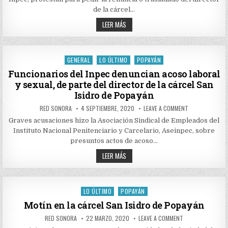
DE
LA
de la cárcel…
CÁRCEL
SAN
TENSIÓN
LEER MÁS
ISIDRO
AL
DE
INTERIOR
POPAYÁN,
DE
POR
LA
DENUNCIAS
GRAVES
CÁRCEL
GENERAL
LO ÚLTIMO
POPAYÁN
Posted
CONTRA
SAN
SU
ISIDRO
in
Funcionarios del Inpec denuncian acoso laboral
DIRECTOR
DE
y sexual, de parte del director de la cárcel San
POPAYÁN,
POR
Isidro de Popayán
DENUNCIAS
GRAVES
AUTHOR:
PUBLISHED
ON
RED SONORA
4 SEPTIEMBRE, 2020
LEAVE A COMMENT
CONTRA
DATE:
FUNCIONARIOS
SU
DEL
Graves acusaciones hizo la Asociación Sindical de Empleados del
DIRECTOR
INPEC
Instituto Nacional Penitenciario y Carcelario, Aseinpec, sobre
DENUNCIAN
ACOSO
presuntos actos de acoso…
LABORAL
Y
FUNCIONARIOS
LEER MÁS
SEXUAL,
DEL
DE
INPEC
PARTE
DENUNCIAN
DEL
ACOSO
DIRECTOR
DE
LABORAL
LO ÚLTIMO
POPAYÁN
Posted
LA
Y
CÁRCEL
SEXUAL,
in
Motín en la cárcel San Isidro de Popayán
SAN
DE
ISIDRO
PARTE
AUTHOR:
PUBLISHED
ON
DE
RED SONORA
22 MARZO, 2020
LEAVE A COMMENT
DEL
DATE:
MOTÍN
POPAYÁN