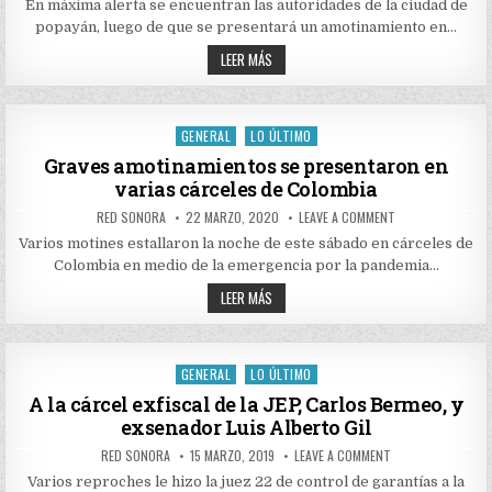
DIRECTOR
EN
En máxima alerta se encuentran las autoridades de la ciudad de
DE
LA
LA
popayán, luego de que se presentará un amotinamiento en…
CÁRCEL
CÁRCEL
SAN
SAN
MOTÍN
ISIDRO
LEER MÁS
ISIDRO
DE
EN
POPAYÁN
DE
LA
POPAYÁN
CÁRCEL
SAN
ISIDRO
GENERAL
LO ÚLTIMO
Posted
DE
POPAYÁN
in
Graves amotinamientos se presentaron en
varias cárceles de Colombia
AUTHOR:
PUBLISHED
ON
RED SONORA
22 MARZO, 2020
LEAVE A COMMENT
DATE:
GRAVES
AMOTINAMIENTOS
Varios motines estallaron la noche de este sábado en cárceles de
SE
Colombia en medio de la emergencia por la pandemia…
PRESENTARON
EN
GRAVES
VARIAS
LEER MÁS
CÁRCELES
AMOTINAMIENTOS
DE
SE
COLOMBIA
PRESENTARON
EN
VARIAS
GENERAL
LO ÚLTIMO
Posted
CÁRCELES
DE
in
A la cárcel exfiscal de la JEP, Carlos Bermeo, y
COLOMBIA
exsenador Luis Alberto Gil
AUTHOR:
PUBLISHED
ON
RED SONORA
15 MARZO, 2019
LEAVE A COMMENT
DATE:
A
LA
Varios reproches le hizo la juez 22 de control de garantías a la