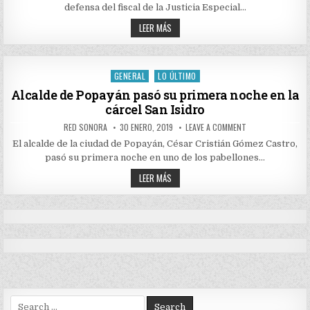
CÁRCEL
defensa del fiscal de la Justicia Especial…
EXFISCAL
DE
A
LA
LEER MÁS
JEP,
LA
CARLOS
CÁRCEL
BERMEO,
EXFISCAL
Y
DE
EXSENADOR
LA
GENERAL
LO ÚLTIMO
LUIS
Posted
JEP,
ALBERTO
CARLOS
in
Alcalde de Popayán pasó su primera noche en la
GIL
BERMEO,
cárcel San Isidro
Y
EXSENADOR
LUIS
AUTHOR:
PUBLISHED
ON
RED SONORA
30 ENERO, 2019
LEAVE A COMMENT
ALBERTO
DATE:
ALCALDE
GIL
DE
El alcalde de la ciudad de Popayán, César Cristián Gómez Castro,
POPAYÁN
pasó su primera noche en uno de los pabellones…
PASÓ
SU
ALCALDE
PRIMERA
LEER MÁS
NOCHE
DE
EN
POPAYÁN
LA
PASÓ
CÁRCEL
SU
SAN
PRIMERA
ISIDRO
NOCHE
EN
LA
CÁRCEL
SAN
ISIDRO
Search