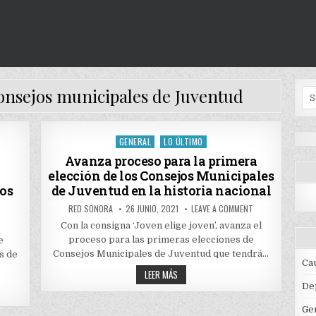
consejos municipales de Juventud
Se
for
GENERAL
LO ÚLTIMO
Posted
in
Avanza proceso para la primera
elección de los Consejos Municipales
jos
de Juventud en la historia nacional
AUTHOR:
PUBLISHED
ON
RED SONORA
26 JUNIO, 2021
LEAVE A COMMENT
DATE:
AVANZA
ON
PROCESO
Con la consigna ‘Joven elige joven’, avanza el
DUQUE
PARA
INVITA
proceso para las primeras elecciones de
e
LA
A
PRIMERA
Consejos Municipales de Juventud que tendrá…
s de
JÓVENES
ELECCIÓN
Ca
DE
DE
AVANZA
ORGANIZACIONES
LEER MÁS
LOS
RELIGIOSAS
PROCESO
CONSEJOS
De
A
PARA
MUNICIPALES
PARTICIPAR
LA
DE
EN
PRIMERA
JUVENTUD
Ge
ELECCIÓN