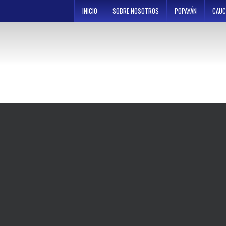
Skip
INICIO
SOBRE NOSOTROS
POPAYÁN
CAUC
to
content