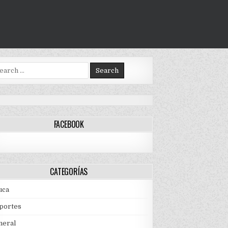
arch
:
FACEBOOK
CATEGORÍAS
uca
portes
neral