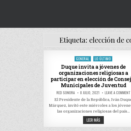
Etiqueta:
elección de 
GENERAL
LO ÚLTIMO
Posted
in
Duque invita a jóvenes de
organizaciones religiosas a
participar en elección de Conse
Municipales de Juventud
AUTHOR:
PUBLISHED
RED SONORA
8 JULIO, 2021
LEAVE A COMMENT
DATE:
El Presidente de la República, Iván Duqu
Márquez, invitó este miércoles a los jóvene
las organizaciones religiosas del país…
DUQUE
LEER MÁS
INVITA
A