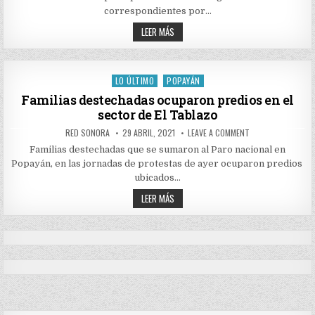
A
ABUSOS
correspondientes por…
SER
PÚBLICO
INVITACIÓN
LEER MÁS
A
DENUNCIAR
LOS
ABUSOS
LO ÚLTIMO
POPAYÁN
Posted
in
Familias destechadas ocuparon predios en el
sector de El Tablazo
AUTHOR:
PUBLISHED
ON
RED SONORA
29 ABRIL, 2021
LEAVE A COMMENT
DATE:
FAMILIAS
DESTECHADAS
Familias destechadas que se sumaron al Paro nacional en
OCUPARON
Popayán, en las jornadas de protestas de ayer ocuparon predios
PREDIOS
EN
ubicados…
EL
SECTOR
FAMILIAS
LEER MÁS
DE
DESTECHADAS
EL
OCUPARON
TABLAZO
PREDIOS
EN
EL
SECTOR
DE
EL
TABLAZO