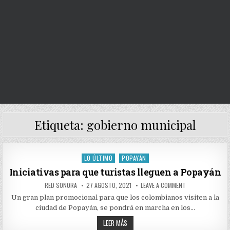
Etiqueta:
gobierno municipal
LO ÚLTIMO
POPAYÁN
Posted
in
Iniciativas para que turistas lleguen a Popayán
AUTHOR:
PUBLISHED
ON
RED SONORA
27 AGOSTO, 2021
LEAVE A COMMENT
DATE:
INICIATIVAS
PARA
Un gran plan promocional para que los colombianos visiten a la
QUE
ciudad de Popayán, se pondrá en marcha en los…
TURISTAS
LLEGUEN
INICIATIVAS
A
LEER MÁS
POPAYÁN
PARA