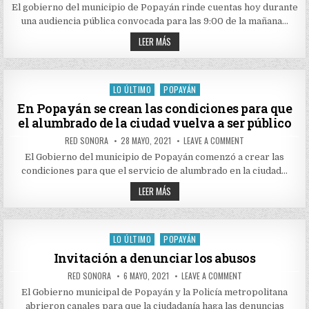
GOBIERNO
El gobierno del municipio de Popayán rinde cuentas hoy durante
DEL
una audiencia pública convocada para las 9:00 de la mañana…
MUNICIPIO
DE
EL
POPAYÁN
LEER MÁS
RINDE
GOBIERNO
CUENTAS
DEL
HOY
MUNICIPIO
DURANTE
DE
UNA
POPAYÁN
LO ÚLTIMO
POPAYÁN
AUDIENCIA
Posted
RINDE
PÚBLICA
CUENTAS
in
En Popayán se crean las condiciones para que
HOY
el alumbrado de la ciudad vuelva a ser público
DURANTE
UNA
AUDIENCIA
AUTHOR:
PUBLISHED
ON
RED SONORA
28 MAYO, 2021
LEAVE A COMMENT
PÚBLICA
DATE:
EN
POPAYÁN
El Gobierno del municipio de Popayán comenzó a crear las
SE
condiciones para que el servicio de alumbrado en la ciudad…
CREAN
LAS
EN
CONDICIONES
LEER MÁS
PARA
POPAYÁN
QUE
SE
EL
CREAN
ALUMBRADO
LAS
DE
CONDICIONES
LO ÚLTIMO
POPAYÁN
LA
Posted
PARA
CIUDAD
QUE
in
Invitación a denunciar los abusos
VUELVA
EL
A
ALUMBRADO
SER
AUTHOR:
PUBLISHED
ON
RED SONORA
6 MAYO, 2021
LEAVE A COMMENT
DE
PÚBLICO
DATE:
INVITACIÓN
LA
A
El Gobierno municipal de Popayán y la Policía metropolitana
CIUDAD
DENUNCIAR
VUELVA
abrieron canales para que la ciudadanía haga las denuncias
LOS