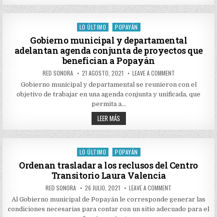
QUE
TURISTAS
LLEGUEN
A
LO ÚLTIMO
POPAYÁN
Posted
POPAYÁN
in
Gobierno municipal y departamental
adelantan agenda conjunta de proyectos que
benefician a Popayán
AUTHOR:
PUBLISHED
ON
RED SONORA
21 AGOSTO, 2021
LEAVE A COMMENT
DATE:
GOBIERNO
MUNICIPAL
Gobierno municipal y departamental se reunieron con el
Y
objetivo de trabajar en una agenda conjunta y unificada, que
DEPARTAMENTAL
ADELANTAN
permita a…
AGENDA
CONJUNTA
GOBIERNO
LEER MÁS
DE
MUNICIPAL
PROYECTOS
Y
QUE
DEPARTAMENTAL
BENEFICIAN
ADELANTAN
A
POPAYÁN
AGENDA
LO ÚLTIMO
POPAYÁN
Posted
CONJUNTA
DE
in
Ordenan trasladar a los reclusos del Centro
PROYECTOS
Transitorio Laura Valencia
QUE
BENEFICIAN
A
AUTHOR:
PUBLISHED
ON
RED SONORA
26 JULIO, 2021
LEAVE A COMMENT
POPAYÁN
DATE:
ORDENAN
TRASLADAR
Al Gobierno municipal de Popayán le corresponde generar las
A
condiciones necesarias para contar con un sitio adecuado para el
LOS
RECLUSOS