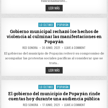
funcionamiento…
DEL
CENTRO
ORDENAN
LEER MÁS
TRANSITORIO
TRASLADAR
LAURA
A
VALENCIA
LOS
RECLUSOS
DEL
LO ÚLTIMO
POPAYÁN
Posted
CENTRO
TRANSITORIO
in
Gobierno municipal rechazó loe hechos de
LAURA
violencia al culminar las manifestaciones en
VALENCIA
Popayán
AUTHOR:
PUBLISHED
ON
RED SONORA
30 JUNIO, 2021
LEAVE A COMMENT
DATE:
GOBIERNO
MUNICIPAL
El gobierno del municipio de Popayán reiteró su compromiso de
RECHAZÓ
acompañar las protestas sociales pacíficas al considerar que se
LOE
HECHOS
trata…
DE
VIOLENCIA
GOBIERNO
LEER MÁS
AL
MUNICIPAL
CULMINAR
RECHAZÓ
LAS
LOE
MANIFESTACIONES
HECHOS
EN
POPAYÁN
DE
LO ÚLTIMO
POPAYÁN
Posted
VIOLENCIA
AL
in
El gobierno del municipio de Popayán rinde
CULMINAR
cuentas hoy durante una audiencia pública
LAS
MANIFESTACIONES
EN
AUTHOR:
PUBLISHED
ON
RED SONORA
17 JUNIO, 2021
LEAVE A COMMENT
POPAYÁN
DATE:
EL