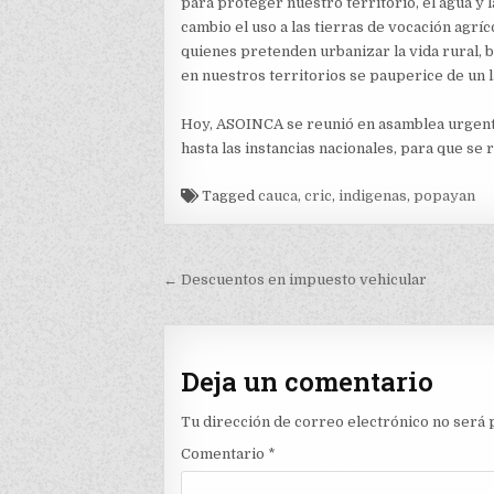
para proteger nuestro territorio, el agua y 
cambio el uso a las tierras de vocación agrí
quienes pretenden urbanizar la vida rural, 
en nuestros territorios se pauperice de un la
Hoy, ASOINCA se reunió en asamblea urgente,
hasta las instancias nacionales, para que se
Tagged
cauca
,
cric
,
indigenas
,
popayan
Navegación
← Descuentos en impuesto vehicular
de
entradas
Deja un comentario
Tu dirección de correo electrónico no será 
Comentario
*