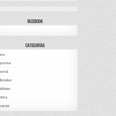
FACEBOOK
CATEGORÍAS
uca
portes
neral
iciales
 último
ítica
payán