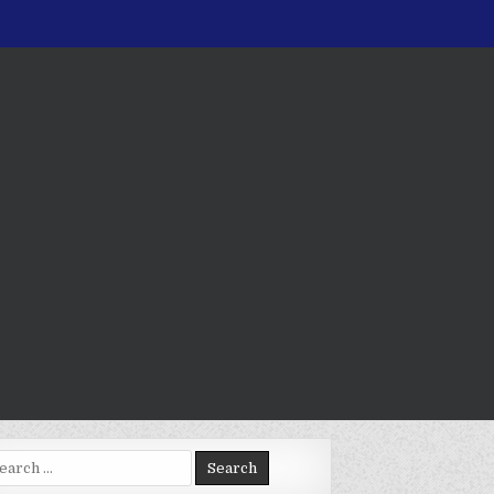
arch
: