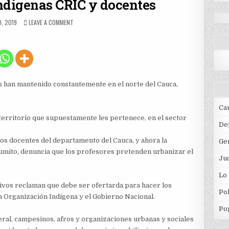
indigenas CRIC y docentes
HED
ON
, 2019
LEAVE A COMMENT
CONFLICTO
ENTRE
INDIGENAS
CRIC
Y
DOCENTES
nas han mantenido constantemente en el norte del Cauca,
Ca
 territorio que supuestamente les pertenece, en el sector
De
los docentes del departamento del Cauca, y ahora la
Ge
lumito, denuncia que los profesores pretenden urbanizar el
Jud
Lo
ativos reclaman que debe ser ofertarda para hacer los
Pol
 Organización Indígena y el Gobierno Nacional.
Po
al, campesinos, afros y organizaciones urbanas y sociales