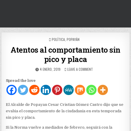
POSTED
POLÍTICA
,
POPAYÁN
IN
Atentos al comportamiento sin
pico y placa
PUBLISHED
ON
4 ENERO, 2019
LEAVE A COMMENT
DATE:
ATENTOS
AL
Spread the love
COMPORTAMIENTO
SIN
PICO
Y
PLACA
El Alcalde de Popayan Cesar Cristian Gómez Castro dijo que se
evalúa el comportamiento de la ciudadania en esta temporada
sin pico y placa.
Si la Norma vuelve a mediados de febrero, seguirá con la