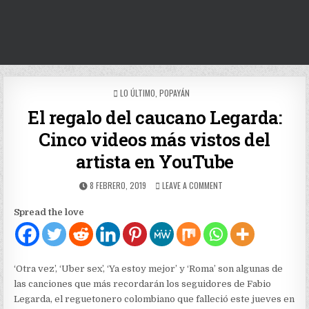
POSTED
LO ÚLTIMO
,
POPAYÁN
IN
El regalo del caucano Legarda:
Cinco videos más vistos del
artista en YouTube
PUBLISHED
ON
8 FEBRERO, 2019
LEAVE A COMMENT
DATE:
EL
REGALO
Spread the love
DEL
CAUCANO
LEGARDA:
CINCO
VIDEOS
‘Otra vez’, ‘Uber sex’, ‘Ya estoy mejor’ y ‘Roma’ son algunas de
MÁS
las canciones que más recordarán los seguidores de Fabio
VISTOS
Legarda, el reguetonero colombiano que falleció este jueves en
DEL