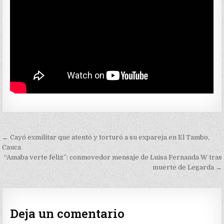
Navegación
← Cayó exmilitar que atentó y torturó a su expareja en El Tambo,
de
Cauca
“Amaba verte feliz”: conmovedor mensaje de Luisa Fernanda W tras
entradas
muerte de Legarda →
Deja un comentario