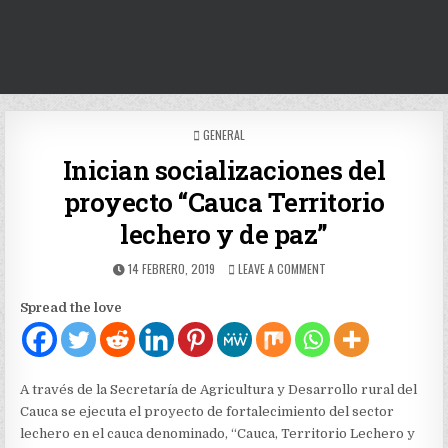
POSTED
GENERAL
IN
Inician socializaciones del
proyecto “Cauca Territorio
lechero y de paz”
PUBLISHED
ON
14 FEBRERO, 2019
LEAVE A COMMENT
DATE:
INICIAN
SOCIALIZACIONES
Spread the love
DEL
PROYECTO
“CAUCA
TERRITORIO
LECHERO
A través de la Secretaría de Agricultura y Desarrollo rural del
Y
Cauca se ejecuta el proyecto de fortalecimiento del sector
DE
lechero en el cauca denominado, “Cauca, Territorio Lechero y
PAZ”