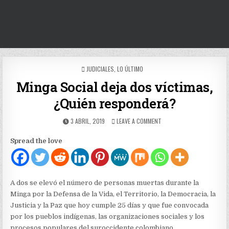
POSTED
JUDICIALES
,
LO ÚLTIMO
IN
Minga Social deja dos víctimas,
¿Quién responderá?
PUBLISHED
ON
3 ABRIL, 2019
LEAVE A COMMENT
DATE:
MINGA
SOCIAL
Spread the love
DEJA
DOS
VÍCTIMAS,
¿QUIÉN
RESPONDERÁ?
A dos se elevó el número de personas muertas durante la
Minga por la Defensa de la Vida, el Territorio, la Democracia, la
Justicia y la Paz que hoy cumple 25 días y que fue convocada
por los pueblos indígenas, las organizaciones sociales y los
procesos populares del suroccidente colombiano.