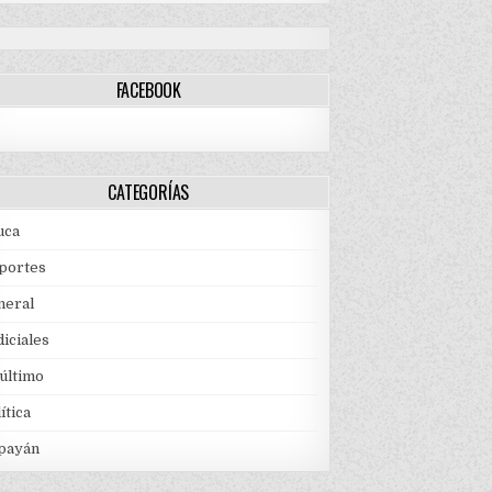
FACEBOOK
CATEGORÍAS
uca
portes
neral
iciales
 último
ítica
payán