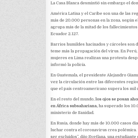
La Casa Blanca desmintió sin embargo el do
América Latina y el Caribe son una de las r
más de 20.000 personas en la zona, según el 
agrupa más de la mitad de los fallecimiento
Ecuador 2.127.
Barrios humildes hacinados y cárceles son d
teme más la propagación del virus. En Perú, 
mujeres en Lima realizan una protesta desp
informó la policía.
En Guatemala, el presidente Alejandro Giamm
vez la circulación entre las diferentes reg
que el país centroamericano supera los mil 
En el resto del mundo,
los ojos se posan ahor
en África subsahariana,
ha superado los 10.
ministerio de Sanidad.
En Rusia, donde hay más de 10.000 casos dia
luchar contra el coronavirus crea polémica.
ser excluidos”, dijo Svetlana, una estudiant