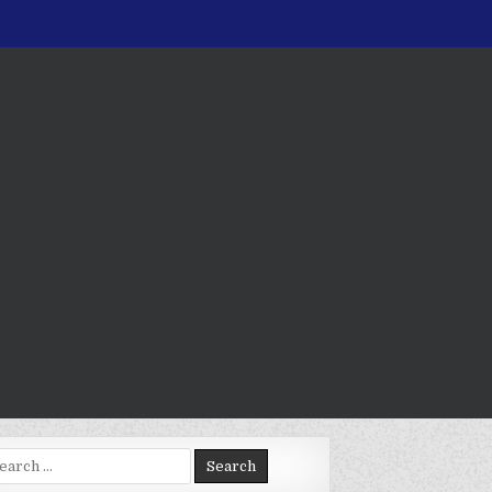
arch
: