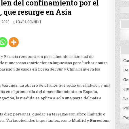
len del confinamiento por el
, que resurge en Asia
HED
ON
, 2020
LEAVE A COMMENT
FRANCIA
Y
ESPAÑA
SALEN
DEL
CONFINAMIENTO
POR
y Francia recuperaron parcialmente la libertad de
EL
Ca
 de numerosas restricciones impuestas para luchar contra
CORONAVIRUS,
aparición de casos en Corea del Sur y China renueva los
QUE
De
RESURGE
Ge
EN
ASIA
s Vázquez, un obrero de 51 años que pidió un sándwich y una
Jud
luña
en el primer día del desconfinamiento en España
,
agación, la medida se aplica a solo una parte del país a
Lo
Pol
a diez personas, quedar en terrazas con aforo limitado o
Po
evia. Varias ciudades importantes, como
Madrid y Barcelona,