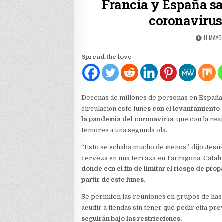
Francia y España sa
coronavirus
PUBLIS
11 MAYO
DATE:
Spread the love
Decenas de millones de personas en España 
circulación este lune
s con el levantamiento
la pandemia del coronavirus
, que con la re
temores a una segunda ola.
“Esto se echaba mucho de menos”, dijo Jesú
cerveza en una terraza en Tarragona, Cata
donde con el fin de limitar el riesgo de prop
partir de este lunes.
Se permiten las reuniones en grupos de hast
acudir a tiendas sin tener que pedir cita pr
seguirán bajo las restricciones.