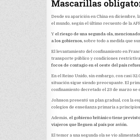
Mascarillas obligato
Desde su aparición en China en diciembre,
el mundo, según el último recuento de la AFP 
Y
el riesgo de una segunda ola, mencionado
a los gobiernos,
sobre todo a medida que su
El levantamiento del confinamiento en Franci
transporte público y condiciones restrictiva
focos de contagio en el oeste del país refue
En el Reino Unido, sin embargo, con casi 32
situación sigue siendo preocupante. El pri
confinamiento decretado el 23 de marzo se ex
Johnson presentó un plan gradual, con la es
colegios de enseñanza primaria a principios
Además,
el gobierno británico tiene previst
viajeros que lleguen al país por avión.
El temor a una segunda ola se vio alimentad