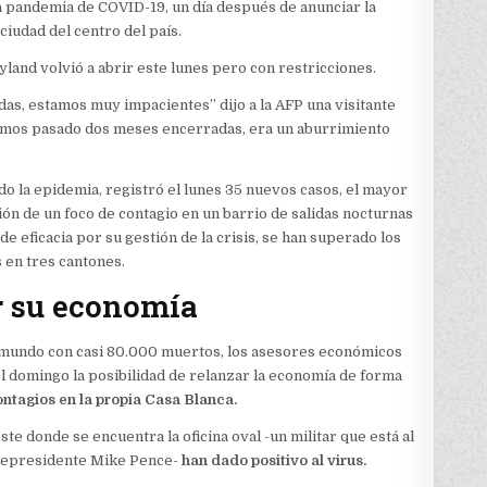
a pandemia de COVID-19, un día después de anunciar la
iudad del centro del país.
land volvió a abrir este lunes pero con restricciones.
das, estamos muy impacientes” dijo a la AFP una visitante
emos pasado dos meses encerradas, era un aburrimiento
do la epidemia, registró el lunes 35 nuevos casos, el mayor
ón de un foco de contagio en un barrio de salidas nocturnas
e eficacia por su gestión de la crisis, se han superado los
 en tres cantones.
r su economía
l mundo con casi 80.000 muertos, los asesores económicos
 domingo la posibilidad de relanzar la economía de forma
ontagios en la propia Casa Blanca.
ste donde se encuentra la oficina oval -un militar que está al
icepresidente Mike Pence-
han dado positivo al virus.