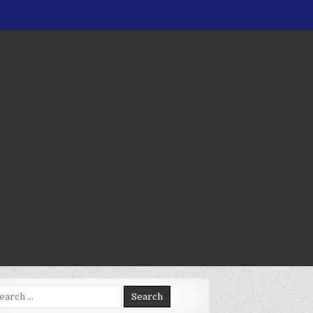
arch
: