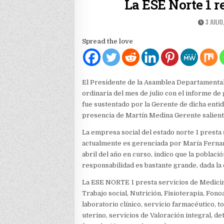
La ESE Norte 1 r
PUBLIS
3 JULIO
DATE:
Spread the love
El Presidente de la Asamblea Departamental 
ordinaria del mes de julio con el informe de 
fue sustentado por la Gerente de dicha enti
presencia de Martín Medina Gerente salient
La empresa social del estado norte 1 presta 
actualmente es gerenciada por María Fernand
abril del año en curso, indico que la poblac
responsabilidad es bastante grande, dada la
La ESE NORTE 1 presta servicios de Medicin
Trabajo social, Nutrición, Fisioterapia, Fon
laboratorio clínico, servicio farmacéutico, 
uterino, servicios de Valoración integral, d