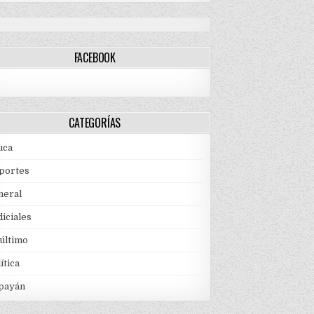
FACEBOOK
CATEGORÍAS
uca
portes
neral
iciales
 último
ítica
payán