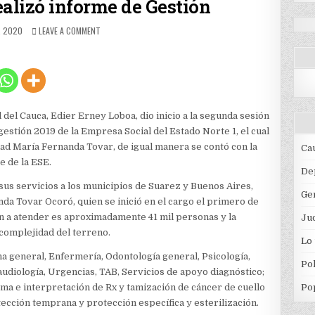
ealizó informe de Gestión
HED
ON
, 2020
LEAVE A COMMENT
LA
ESE
NORTE
1
REALIZÓ
INFORME
DE
del Cauca, Edier Erney Loboa, dio inicio a la segunda sesión
GESTIÓN
gestión 2019 de la Empresa Social del Estado Norte 1, el cual
dad María Fernanda Tovar, de igual manera se contó con la
Ca
e de la ESE.
De
sus servicios a los municipios de Suarez y Buenos Aires,
Ge
a Tovar Ocoró, quien se inició en el cargo el primero de
ión a atender es aproximadamente 41 mil personas y la
Jud
 complejidad del terreno.
Lo
a general, Enfermería, Odontología general, Psicología,
Pol
oaudiología, Urgencias, TAB, Servicios de apoyo diagnóstico;
toma e interpretación de Rx y tamización de cáncer de cuello
Po
etección temprana y protección específica y esterilización.