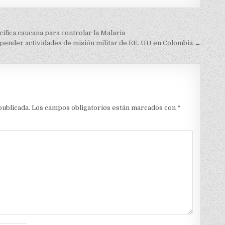
ífica caucana para controlar la Malaria
ender actividades de misión militar de EE. UU en Colombia →
publicada.
Los campos obligatorios están marcados con
*