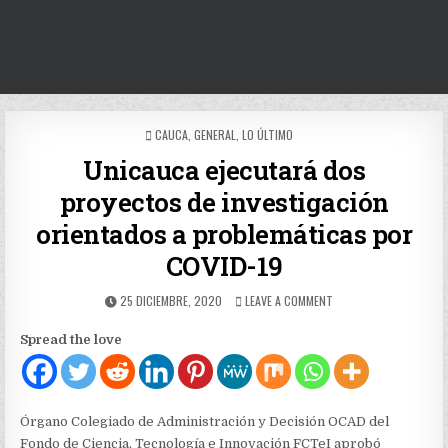
POSTED
CAUCA
,
GENERAL
,
LO ÚLTIMO
IN
Unicauca ejecutará dos
proyectos de investigación
orientados a problemáticas por
COVID-19
PUBLISHED
ON
25 DICIEMBRE, 2020
LEAVE A COMMENT
DATE:
UNICAUCA
EJECUTARÁ
Spread the love
DOS
PROYECTOS
DE
INVESTIGACIÓN
ORIENTADOS
Órgano Colegiado de Administración y Decisión OCAD del
A
Fondo de Ciencia, Tecnología e Innovación FCTeI aprobó