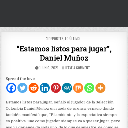
POSTED
DEPORTES
,
LO ÚLTIMO
IN
“Estamos listos para jugar”,
Daniel Muñoz
PUBLISHED
ON
1 JUNIO, 2021
LEAVE A COMMENT
DATE:
“ESTAMOS
LISTOS
Spread the love
PARA
JUGAR”,
DANIEL
MUÑOZ
Estamos listos para jugar, señaló el jugador de la Selección
Colombia Daniel Muñoz en rueda de prensa, espacio donde
también manifestó que, “El ambiente y la expectativa siempre
es positiva, uno como jugador siempre va a querer jugar, pero
eso ya depende de cada uno, de lo que demuestre, de como se