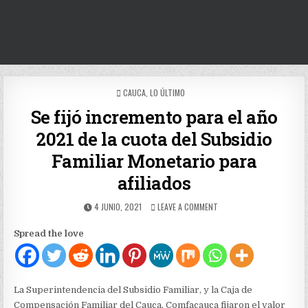
POSTED
CAUCA
,
LO ÚLTIMO
IN
Se fijó incremento para el año
2021 de la cuota del Subsidio
Familiar Monetario para
afiliados
PUBLISHED
ON
4 JUNIO, 2021
LEAVE A COMMENT
DATE:
SE
FIJÓ
Spread the love
INCREMENTO
PARA
EL
AÑO
2021
La Superintendencia del Subsidio Familiar, y la Caja de
DE
Compensación Familiar del Cauca, Comfacauca fijaron el valor