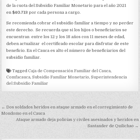
LA
de la cuota del Subsidio Familiar Monetario para el año 2021
CUOTA
DEL
en
$40.713
por cada persona a cargo.
SUBSIDIO
FAMILIAR
Se recomienda cobrar el subsidio familiar a tiempo y no perder
MONETARIO
este derecho. Se recuerda que si los hijos o beneficiarios se
PARA
encuentran entre los 12 y los 18 años con 11 meses de edad,
AFILIADOS
deben actualizar el certificado escolar para disfrutar de este
beneficio. En el Cauca es alto el número de beneficiarios del
subsidio familiar.
Tagged
Caja de Compensación Familiar del Cauca
,
Comfacauca
,
Subsidio Familiar Monetario
,
Superintendencia
del Subsidio Familiar
Navegación
← Dos soldados heridos en ataque armado en el corregimiento de
de
Mondomo en el Cauca
Ataque armado deja policías y civiles asesinados y heridos en
entradas
Santander de Quilichao →