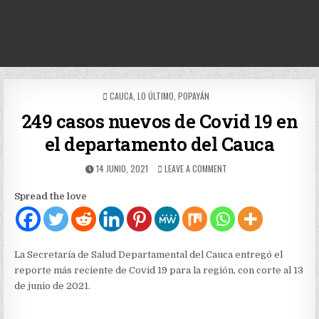
POSTED
CAUCA
,
LO ÚLTIMO
,
POPAYÁN
IN
249 casos nuevos de Covid 19 en
el departamento del Cauca
PUBLISHED
ON
14 JUNIO, 2021
LEAVE A COMMENT
DATE:
249
CASOS
Spread the love
NUEVOS
DE
COVID
19
EN
La Secretaría de Salud Departamental del Cauca entregó el
EL
reporte más reciente de Covid 19 para la región, con corte al 13
DEPARTAMENTO
de junio de 2021.
DEL
CAUCA