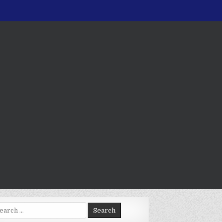
arch
: