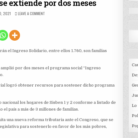
 se extiende por dos meses
HED
ON
O, 2021
LEAVE A COMMENT
INGRESO
SOLIDARIO
SE
EXTIENDE
POR
DOS
MESES
án el Ingreso Solidario, entre ellos 1.760, son familias
Ca
 amplió por dos meses el programa social “Ingreso
o.
De
cial logró obtener recursos para sostener dicho programa
Ge
Jud
 nacional los hogares de Sisben 1 y 2 conforme a listado de
Lo
 el país a más de 3 millones de familias.
Pol
ita una nueva reforma tributaria ante el Congreso, que se
Po
legislativa para sostenerlo en favor de los más pobres,