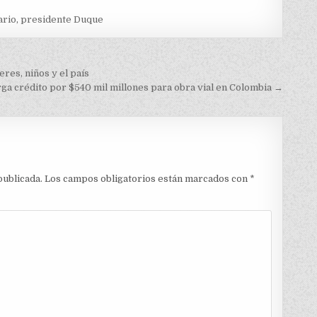
ario
,
presidente Duque
res, niños y el país
rga crédito por $540 mil millones para obra vial en Colombia →
publicada.
Los campos obligatorios están marcados con
*