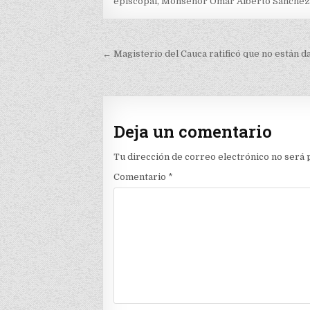
episcopal
,
Monseñor Omar Alberto Sánchez 
Navegación
← Magisterio del Cauca ratificó que no están da
de
entradas
Deja un comentario
Tu dirección de correo electrónico no será 
Comentario
*