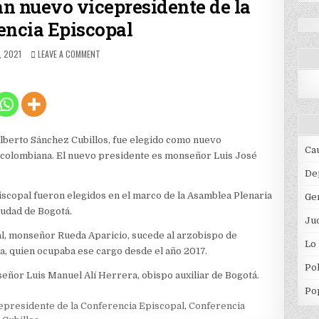
n nuevo vicepresidente de la
encia Episcopal
HED
ON
, 2021
LEAVE A COMMENT
ARZOBISPO
DE
POPAYÁN
NUEVO
VICEPRESIDENTE
DE
LA
berto Sánchez Cubillos, fue elegido como nuevo
CONFERENCIA
Ca
 colombiana. El nuevo presidente es monseñor Luis José
EPISCOPAL
De
iscopal fueron elegidos en el marco de la Asamblea Plenaria
Ge
iudad de Bogotá.
Jud
al, monseñor Rueda Aparicio, sucede al arzobispo de
Lo
a, quien ocupaba ese cargo desde el año 2017.
Pol
eñor Luis Manuel Alí Herrera, obispo auxiliar de Bogotá.
Po
presidente de la Conferencia Episcopal
,
Conferencia