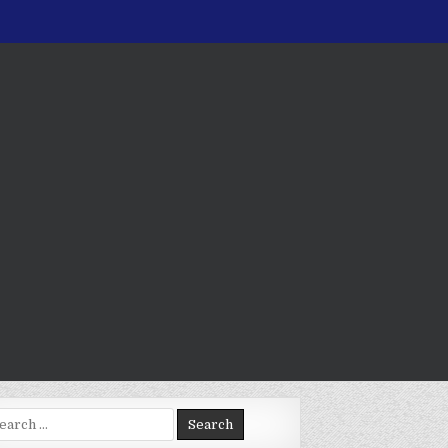
arch
: