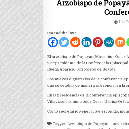
Arzobispo de Popayá
Confer
PUBLIS
7 JULIO
DATE:
Spread the love
El arzobispo de Popayán, Monseñor Omar Al
vicepresidente de la Conferencia Episcopal
Rueda Aparicio, arzobispo de Bogotá.
Los nuevos dignatarios de la conferencia ep
que se celebra de manera presencial en la c
En la presidencia de la conferencia episcop
Villavicencio, monseñor Oscar Urbina Orteg
Como secretario general fue escogido, mons
Tagged
Arzobispo de Popayán nuevo vice