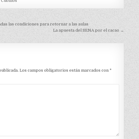
Cubillos
das las condiciones para retornar a las aulas
La apuesta del SENA por el cacao →
publicada.
Los campos obligatorios están marcados con
*