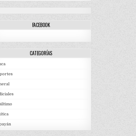
FACEBOOK
CATEGORÍAS
uca
portes
neral
iciales
 último
ítica
payán